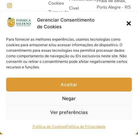
Praia de Belas,
Cookies
Porto Alegre - RS
Cível
Termos de
Seg - Sex | 09:00
Suporte
Uso
Gerenciar Consentimento
- 18:00h
Jurídico
de Cookies
51) 3369-4666
(51) 9 9611-1560
SOLUÇÕES
Para fornecer as melhores experiências, usamos tecnologias como
(51) 9 8149-0330
JURÍDICAS
cookies para armazenar e/ou acessar informações do dispositivo. O
contato@fonsecasal
INTELIGENTES
consentimento para essas tecnologias nos permitirá processar dados
@fonsecasalerno.ad
COM SERIEDADE,
como comportamento de navegação ou IDs exclusivos neste site. Não
COMPETÊNCIA E
consentir ou retirar o consentimento pode afetar negativamente certos
TRANSPARÊNCIA
recursos e funções.
Aceitar
Negar
Ver preferências
© Fonseca Salerno Advogados Associados - Todos os Direitos
Política de Cookies
Política de Privacidade
Reservados