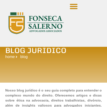
Quem Somos
Área De Atuação
Suporte Jurídico E Técnico
BLOG JURÍDICO
home
blog
Nosso blog jurídico é o seu guia completo para entender o
complexo mundo do direito. Oferecemos artigos e dicas
sobre ética na advocacia, direitos trabalhistas, divórcio,
além de insights valiosos para advogados iniciantes.