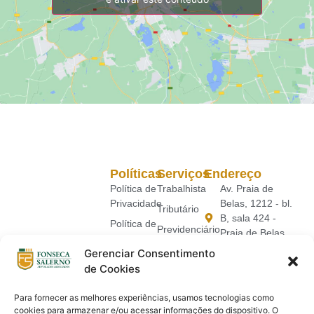
Políticas
Serviços
Endereço
Política de
Trabalhista
Av. Praia de
Privacidade
Belas, 1212 - bl.
Tributário
B, sala 424 -
Política de
Previdenciário
Praia de Belas,
Cookies
Porto Alegre - RS
Cível
Gerenciar Consentimento
Termos de
Seg - Sex | 09:00
de Cookies
Suporte
Uso
- 18:00h
Jurídico
51) 3369-4666
Para fornecer as melhores experiências, usamos tecnologias como
(51) 9 9611-1560
SOLUÇÕES
cookies para armazenar e/ou acessar informações do dispositivo. O