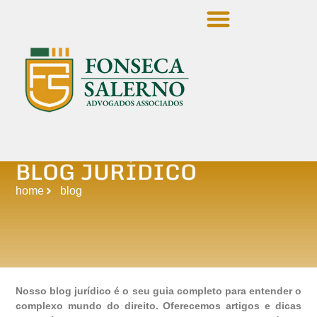
Quem Somos
Área De Atuação
Suporte Jurídico E Técnico
BLOG JURÍDICO
home
blog
Nosso blog jurídico é o seu guia completo para entender o
complexo mundo do direito. Oferecemos artigos e dicas