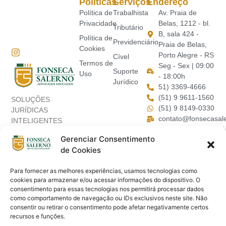
Políticas
Serviços
Endereço
Política de
Trabalhista
Av. Praia de
Privacidade
Belas, 1212 - bl.
Tributário
B, sala 424 -
Política de
Previdenciário
Praia de Belas,
Cookies
Porto Alegre - RS
Cível
Termos de
Seg - Sex | 09:00
Suporte
Uso
- 18:00h
Jurídico
51) 3369-4666
(51) 9 9611-1560
SOLUÇÕES
(51) 9 8149-0330
JURÍDICAS
contato@fonsecasal
INTELIGENTES
@fonsecasalerno.ad
COM SERIEDADE,
Gerenciar Consentimento
COMPETÊNCIA E
de Cookies
TRANSPARÊNCIA
Para fornecer as melhores experiências, usamos tecnologias como
cookies para armazenar e/ou acessar informações do dispositivo. O
consentimento para essas tecnologias nos permitirá processar dados
como comportamento de navegação ou IDs exclusivos neste site. Não
consentir ou retirar o consentimento pode afetar negativamente certos
recursos e funções.